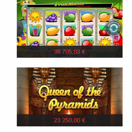
38 705,03 €
23 250,00 €