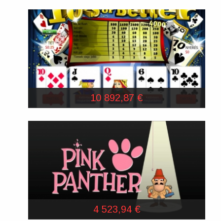
10 892,87 €
4 523,94 €