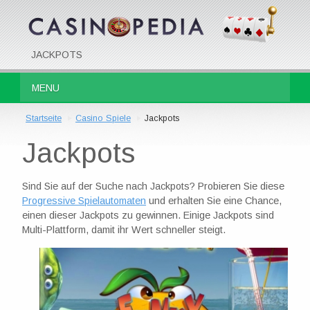
JACKPOTS
MENU
Startseite
Casino Spiele
Jackpots
Jackpots
Sind Sie auf der Suche nach Jackpots? Probieren Sie diese
Progressive Spielautomaten
und erhalten Sie eine Chance,
einen dieser Jackpots zu gewinnen. Einige Jackpots sind
Multi-Plattform, damit ihr Wert schneller steigt.