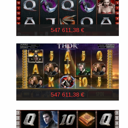
547 611,38 €
547 611,38 €