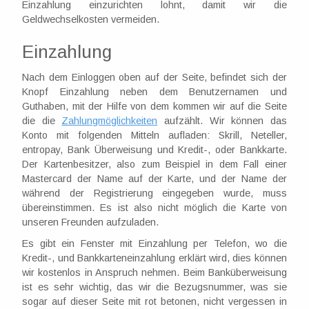
Einzahlung einzurichten lohnt, damit wir die
Geldwechselkosten vermeiden.
Einzahlung
Nach dem Einloggen oben auf der Seite, befindet sich der
Knopf Einzahlung neben dem Benutzernamen und
Guthaben, mit der Hilfe von dem kommen wir auf die Seite
die die
Zahlungmöglichkeiten
aufzählt. Wir können das
Konto mit folgenden Mitteln aufladen: Skrill, Neteller,
entropay, Bank Überweisung und Kredit-, oder Bankkarte.
Der Kartenbesitzer, also zum Beispiel in dem Fall einer
Mastercard der Name auf der Karte, und der Name der
während der Registrierung eingegeben wurde, muss
übereinstimmen. Es ist also nicht möglich die Karte von
unseren Freunden aufzuladen.
Es gibt ein Fenster mit Einzahlung per Telefon, wo die
Kredit-, und Bankkarteneinzahlung erklärt wird, dies können
wir kostenlos in Anspruch nehmen. Beim Banküberweisung
ist es sehr wichtig, das wir die Bezugsnummer, was sie
sogar auf dieser Seite mit rot betonen, nicht vergessen in