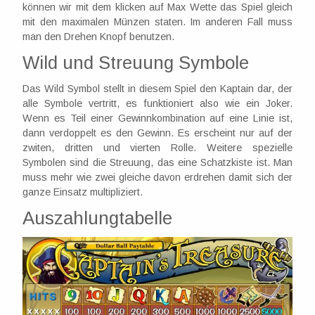
können wir mit dem klicken auf Max Wette das Spiel gleich
mit den maximalen Münzen staten. Im anderen Fall muss
man den Drehen Knopf benutzen.
Wild und Streuung Symbole
Das Wild Symbol stellt in diesem Spiel den Kaptain dar, der
alle Symbole vertritt, es funktioniert also wie ein Joker.
Wenn es Teil einer Gewinnkombination auf eine Linie ist,
dann verdoppelt es den Gewinn. Es erscheint nur auf der
zwiten, dritten und vierten Rolle. Weitere spezielle
Symbolen sind die Streuung, das eine Schatzkiste ist. Man
muss mehr wie zwei gleiche davon erdrehen damit sich der
ganze Einsatz multipliziert.
Auszahlungtabelle