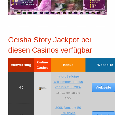
Geisha Story Jackpot bei
diesen Casinos verfügbar
Online
Auswertung
Bonus
Webseite
Casino
Ihr großzügiger
Willkommensbonus
von bis zu 3.200€
Webseite
4.0
18+ Es gelten die
AGB.
300€ Bonus + 50
Freispiele