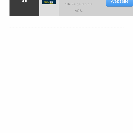
4.0
Webseite
18+ Es gelten die
AGB.