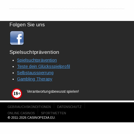
Folgen Sie uns
Spielsuchtprävention
Spielsuchtprävention
Teste dein Glücksspielprofil
Selbstaussperrung
Gambling Therapy
Verantwortungsbewusst spielen!
GEBRAUCHSKONDITIONEN
DATENSCHUTZ
ONLINE CASINOS
SPORTWETTEN
© 2011-2026 CASINOPEDIA.EU.