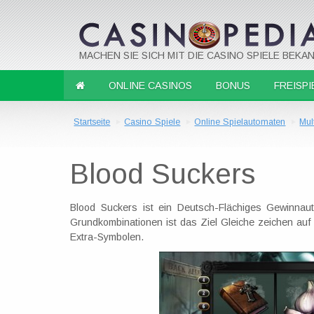
MACHEN SIE SICH MIT DIE CASINO SPIELE BEKA
ONLINE CASINOS
BONUS
FREISPI
Startseite
Casino Spiele
Online Spielautomaten
Mul
Blood Suckers
Blood Suckers ist ein Deutsch-Flächiges Gewinnau
Grundkombinationen ist das Ziel Gleiche zeichen au
Extra-Symbolen.