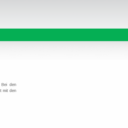
 Bei den
t mit den