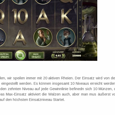
en, wir speilen immer mit 20 aktiven Rheien. Der Einsatz wird von d
eingestellt werden. Es können insgesamt 10 Niveaus erreicht werde
 den zehnten Niveau auf jede Gewinnlinie befinedn sich 10 Münzen, 
Das Max-Einsatz aktiviert die Walzen auch, aber man mus äußerst vo
auf den höchsten Einsatzniveau Startet.