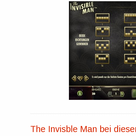
The Invisble Man bei dies