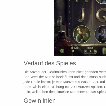
Verlauf des Spieles
Die Anzahl der Gewinnlinien kann nicht geändert werd
und Wert der Münze beeinflusst und dass muss auch 
jede Rheie kommt je eine Münze pro Walze. Z.B. auf
dass wir in einer Drehung mit 200 Münzen spielen. 
sein, weil neben den aktuellen Münzenwert, das Spiel 
Gewinlinien