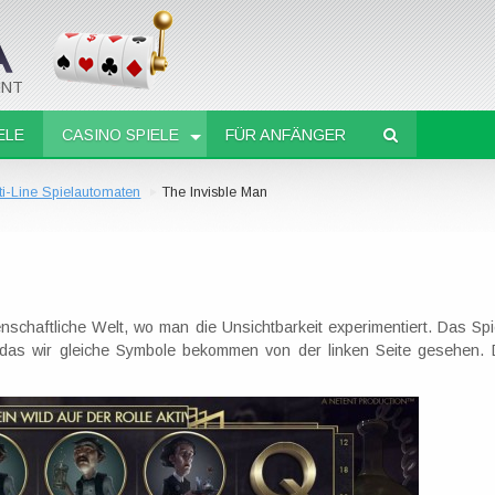
NNT
ELE
CASINO SPIELE
FÜR ANFÄNGER
ti-Line Spielautomaten
The Invisble Man
schaftliche Welt, wo man die Unsichtbarkeit experimentiert. Das Spi
st das wir gleiche Symbole bekommen von der linken Seite gesehen. 