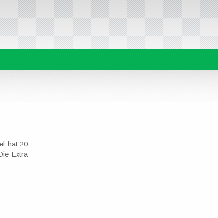
el hat 20
Die Extra