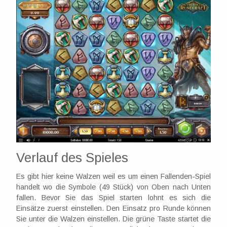
Verlauf des Spieles
Es gibt hier keine Walzen weil es um einen Fallenden-Spiel
handelt wo die Symbole (49 Stück) von Oben nach Unten
fallen. Bevor Sie das Spiel starten lohnt es sich die
Einsätze zuerst einstellen. Den Einsatz pro Runde können
Sie unter die Walzen einstellen. Die grüne Taste startet die