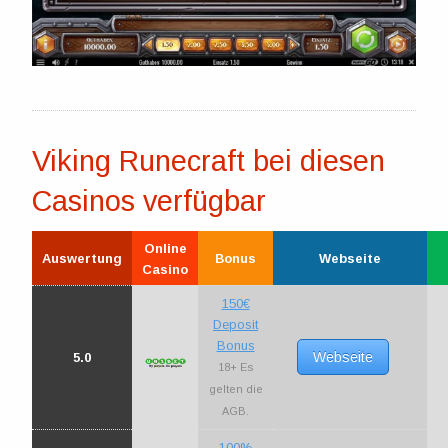
Viking Runecraft bei diesen
Casinos verfügbar
Online
Auswertung
Bonus
Webseite
Casino
150€
Deposit
Bonus
Webseite
5.0
18+ Es
gelten die
AGB.
100%