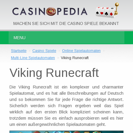
MACHEN SIE SICH MIT DIE CASINO SPIELE BEKANNT
MENU
Startseite
Casino Spiele
Online Spielautomaten
Multi-Line Spielautomaten
Viking Runecraft
Viking Runecraft
Die Viking Runecraft ist ein komplexer und charmanter
Spielautomat, und es hat alle Beschreibungen auf Deutsch
und so bekommen Sie für jede Frage die richtige Antwort.
Sicherlich werden sich Fragen ergeben weil das Spiel
wirklich auf den ersten Blick kompliziert scheinen kann,
trotzdem müssen Sie es einfach ausprobieren weil es hier
um einen außergewöhnlichen Spielautomaten geht.