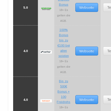
Bonus
Webseite
Te
5.0
18+ Es
gelten die
AGB.
100%
Bonus
bis zu
€100 bei
allen
4.0
Webseite
Te
spielen
18+ Es
gelten die
AGB.
Bis zu
500€
Bonus +
100
Webseite
Te
4.0
Freidrehs
18+ Es