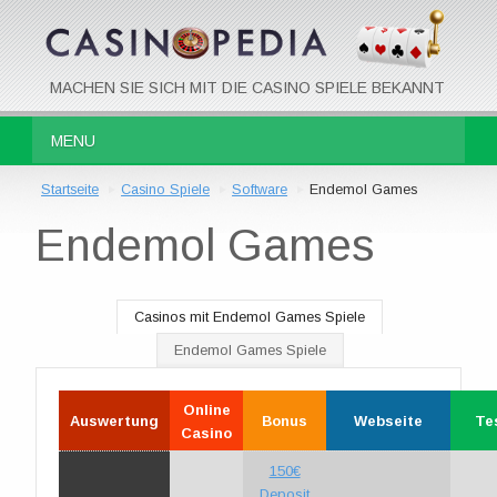
MACHEN SIE SICH MIT DIE CASINO SPIELE BEKANNT
MENU
Startseite
Casino Spiele
Software
Endemol Games
Endemol Games
Casinos mit Endemol Games Spiele
Endemol Games Spiele
Online
Auswertung
Bonus
Webseite
Te
Casino
150€
Deposit